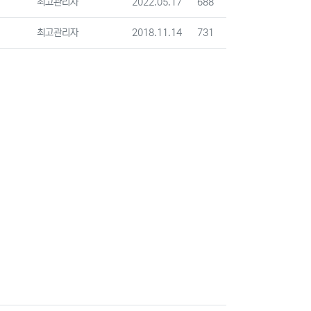
등록자
등록일
조회
최고관리자
2022.05.17
688
등록자
등록일
조회
최고관리자
2018.11.14
731