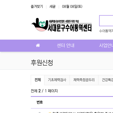
상단 네비
즐겨찾기
새글
08월 08일(토)
수어통역
메인 메뉴
센터 안내
사업안
후원신청
후원신청 분류 목록
전체
기초체력검사
체력측정곰두리
건강특
전체
2
/ 1 페이지
번호