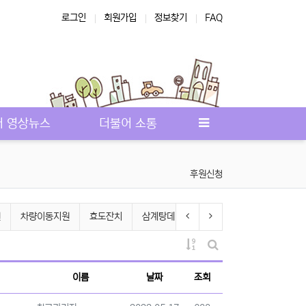
로그인
회원가입
정보찾기
FAQ
아인복지관
장애인복지
농아인협회
서대문구의회
쉼터 프로그램
어 영상뉴스
더불어 소통
후원신청
이전 분류
다음 분류
원
차량이동지원
효도잔치
삼계탕데이
외부체험활동
송년행사
게시물 정렬
게시판 검색
이름
날짜
조회