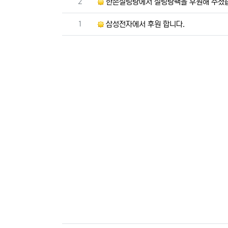
번호
2
한촌설렁탕에서 설렁탕팩을 후원해 주셨
번호
1
삼성전자에서 후원 합니다.