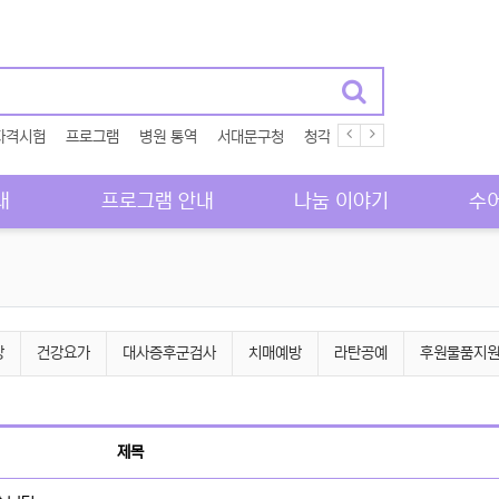
자격시험
프로그램
병원 통역
서대문구청
청각장애인
에이블뉴스
농
내
프로그램 안내
나눔 이야기
수
강
건강요가
대사증후군검사
치매예방
라탄공예
후원물품지
제목