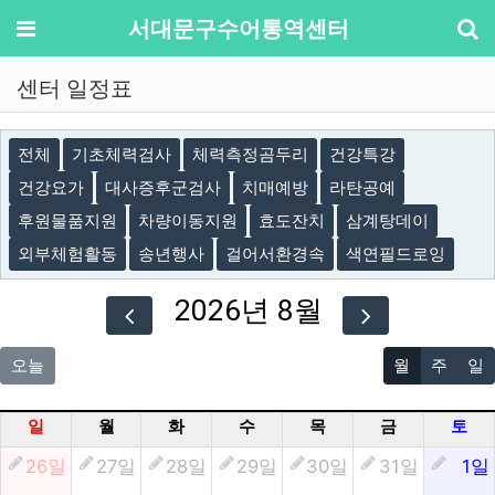
기
메뉴
서대문구수어통역센터
센터 일정표
전체
기초체력검사
체력측정곰두리
건강특강
건강요가
대사증후군검사
치매예방
라탄공예
후원물품지원
차량이동지원
효도잔치
삼계탕데이
외부체험활동
송년행사
걸어서환경속
색연필드로잉
2026년 8월
오늘
월
주
일
일
월
화
수
목
금
토
26일
27일
28일
29일
30일
31일
1일