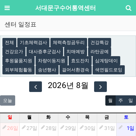
기
메뉴
서대문구수어통역센터
센터 일정표
전체
기초체력검사
체력측정곰두리
건강특강
건강요가
대사증후군검사
치매예방
라탄공예
후원물품지원
차량이동지원
효도잔치
삼계탕데이
외부체험활동
송년행사
걸어서환경속
색연필드로잉
2026년 8월
오늘
월
주
일
일
월
화
수
목
금
토
26일
27일
28일
29일
30일
31일
1일