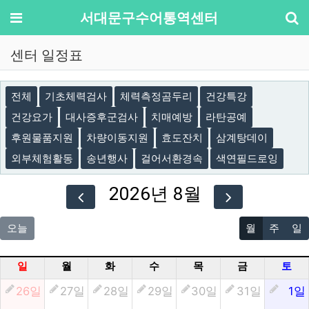
기
메뉴
서대문구수어통역센터
센터 일정표
전체
기초체력검사
체력측정곰두리
건강특강
건강요가
대사증후군검사
치매예방
라탄공예
후원물품지원
차량이동지원
효도잔치
삼계탕데이
외부체험활동
송년행사
걸어서환경속
색연필드로잉
2026년 8월
오늘
월
주
일
일
월
화
수
목
금
토
26일
27일
28일
29일
30일
31일
1일