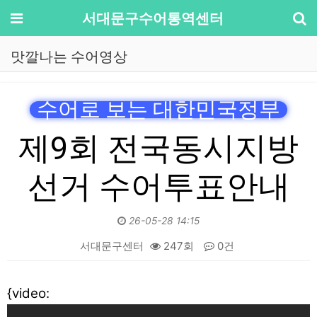
기
메뉴
서대문구수어통역센터
맛깔나는 수어영상
수어로 보는 대한민국정부
제9회 전국동시지방
선거 수어투표안내
26-05-28 14:15
서대문구센터
247회
0건
본문
{video: