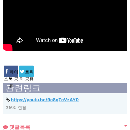
페이
트위
스북 공
터 공유
관련링크
유
https://youtu.be/9c8qZcVzAY0
316회 연결
댓글목록