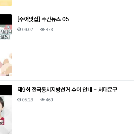
[수어맛집] 주간뉴스 05
등록일
조회
06.02
473
제9회 전국동시지방선거 수어 안내 - 서대문구
등록일
조회
05.28
469