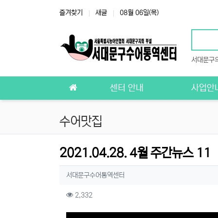
상단 네비
즐겨찾기
새글
08월 06일(목)
서대문구
메인 메뉴
센터 안내
사업안
수어맛집
2021.04.28. 4월 주간뉴스 11
작성자 정보
작성
서대문구수어통역센터
컨텐츠 정보
조회
2,332