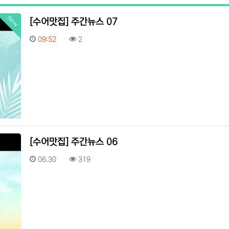
New
[수어맛집] 주간뉴스 07
등록일
조회
09:52
2
[수어맛집] 주간뉴스 06
등록일
조회
06.30
319