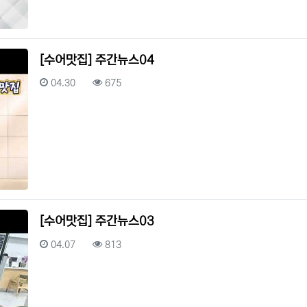
[수어맛집] 주간뉴스04
등록일
조회
04.30
675
[수어맛집] 주간뉴스03
등록일
조회
04.07
813