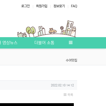
로그인
회원가입
정보찾기
FAQ
청각장애인
프로그램
서대문구청
쉼터 프로그램
장애인복지
어 영상뉴스
더불어 소통
수어맛집
작성일
2022.02.10 14:12
목록