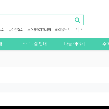
의회
농아인협회
수어통역자격시험
에이블뉴스
병원 통역
농아인복지관
내
프로그램 안내
나눔 이야기
수