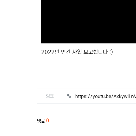
2022년 연간 사업 보고합니다 :)
관련자료
링크
https://youtu.be/AxkywILn
댓글
0