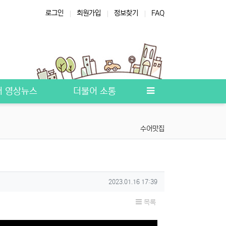
로그인
회원가입
정보찾기
FAQ
그램
농아인복지관
장애인복지
서대문구의회
수어통역자격시험
어 영상뉴스
더불어 소통
수어맛집
작성일
2023.01.16 17:39
목록