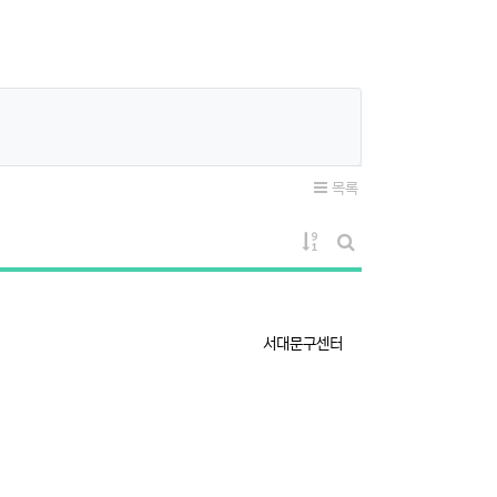
목록
게시물 정렬
게시판 검색
등록자
서대문구센터