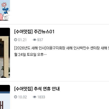
[수어맛집] 주간뉴스01
등록일
조회
01.21
937
[2026년도 새해 인사]이용구지회장 새해 인사박민수 센터장 새해 인
월 24일 토요일 오후…
[수어맛집] 추석 연휴 안내
등록일
조회
10.02
1833