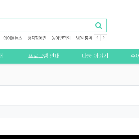
에이블뉴스
청각장애인
농아인협회
병원 통역
서대문구청
쉼터 프로
내
프로그램 안내
나눔 이야기
수