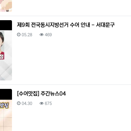
제9회 전국동시지방선거 수어 안내 - 서대문구
등록일
조회
05.28
469
[수어맛집] 주간뉴스04
등록일
조회
04.30
675