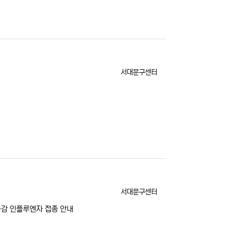
등록자
서대문구센터
등록자
서대문구센터
. 독감 인플루엔자 접종 안내