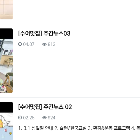
[수어맛집] 주간뉴스03
등록일
조회
04.07
813
[수어맛집] 주간뉴스 02
등록일
조회
02.25
924
1. 3.1 삼일절 안내 2. 슐런/한궁교실 3. 환경&운동 프로그램 4