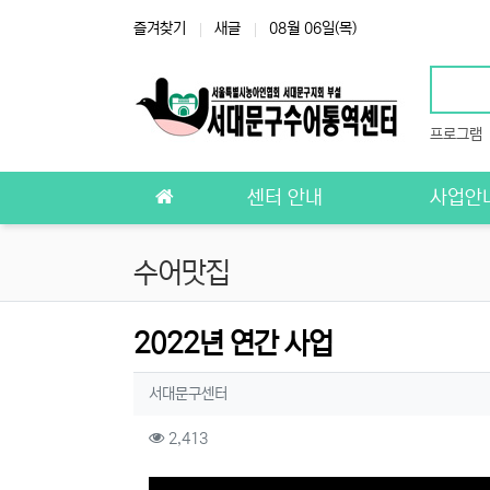
상단 네비
즐겨찾기
새글
08월 06일(목)
프로그램
메인 메뉴
센터 안내
사업안
수어맛집
2022년 연간 사업
작성자 정보
작성
서대문구센터
컨텐츠 정보
조회
2,413