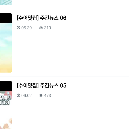
[수어맛집] 주간뉴스 06
등록일
조회
06.30
319
[수어맛집] 주간뉴스 05
등록일
조회
06.02
473