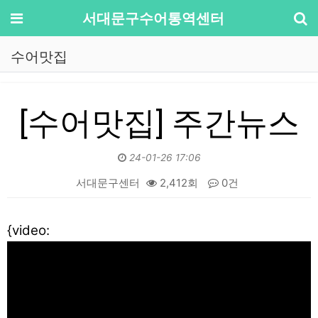
기
메뉴
서대문구수어통역센터
수어맛집
[수어맛집] 주간뉴스
24-01-26 17:06
서대문구센터
2,412회
0건
본문
{video: