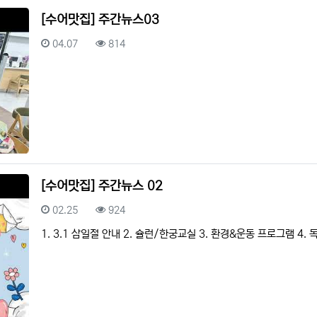
[수어맛집] 주간뉴스03
등록일
조회
04.07
814
[수어맛집] 주간뉴스 02
등록일
조회
02.25
924
1. 3.1 삼일절 안내 2. 슐런/한궁교실 3. 환경&운동 프로그램 4