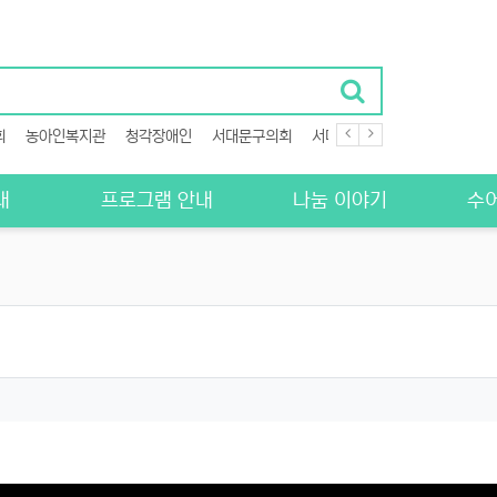
회
농아인복지관
청각장애인
서대문구의회
서대문구청
에이블뉴스
병
내
프로그램 안내
나눔 이야기
수