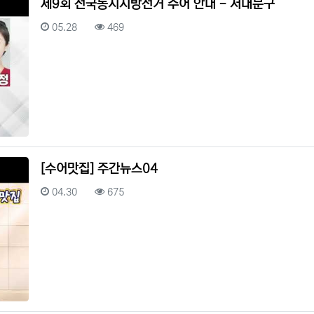
제9회 전국동시지방선거 수어 안내 - 서대문구
등록일
조회
05.28
469
[수어맛집] 주간뉴스04
등록일
조회
04.30
675