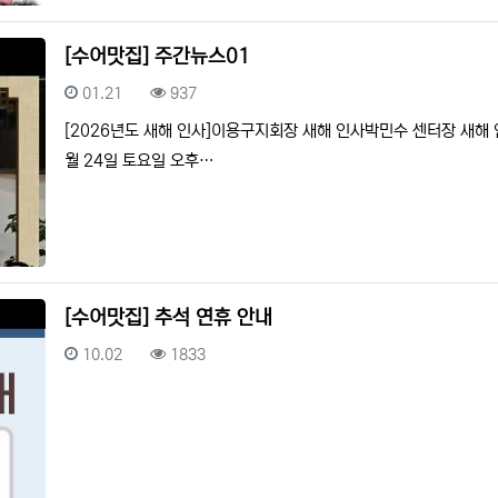
[수어맛집] 주간뉴스01
등록일
조회
01.21
937
[2026년도 새해 인사]이용구지회장 새해 인사박민수 센터장 새해 인
월 24일 토요일 오후…
[수어맛집] 추석 연휴 안내
등록일
조회
10.02
1833