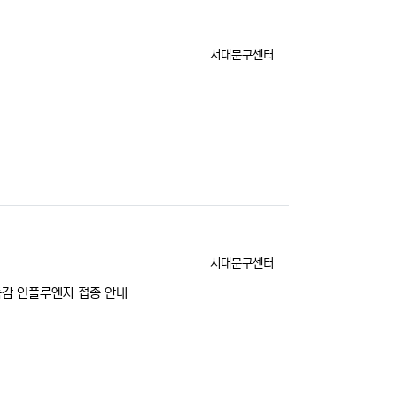
등록자
서대문구센터
등록자
서대문구센터
. 독감 인플루엔자 접종 안내