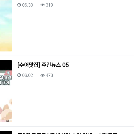
등록일
조회
06.30
319
[수어맛집] 주간뉴스 05
등록일
조회
06.02
473