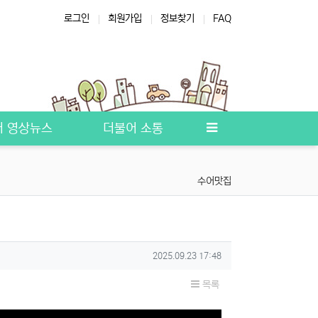
로그인
회원가입
정보찾기
FAQ
원 통역
장애인복지
쉼터 프로그램
프로그램
수어통역자격시험
어 영상뉴스
더불어 소통
수어맛집
작성일
2025.09.23 17:48
목록