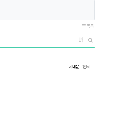
목록
게시물 정렬
게시판 검색
등록자
서대문구센터