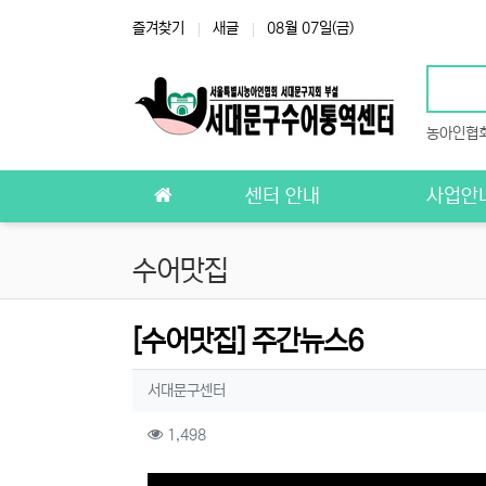
상단 네비
즐겨찾기
새글
08월 07일(금)
농아인협
메인 메뉴
센터 안내
사업안
수어맛집
[수어맛집] 주간뉴스6
작성자 정보
작성
서대문구센터
컨텐츠 정보
조회
1,498