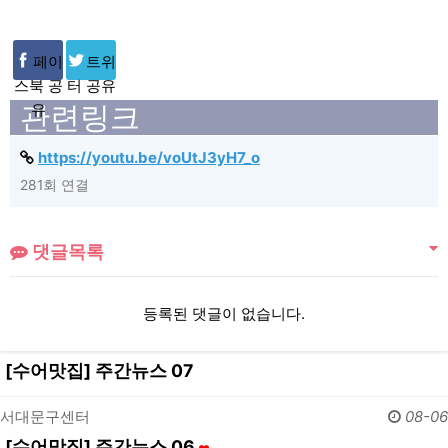
페이
트위
스북 공
터 공유
관련링크
유
https://youtu.be/voUtJ3yH7_o
281회 연결
댓글목록
등록된 댓글이 없습니다.
[수어맛집] 주간뉴스 07
서대문구센터
08-06
[수어맛집] 주간뉴스 06