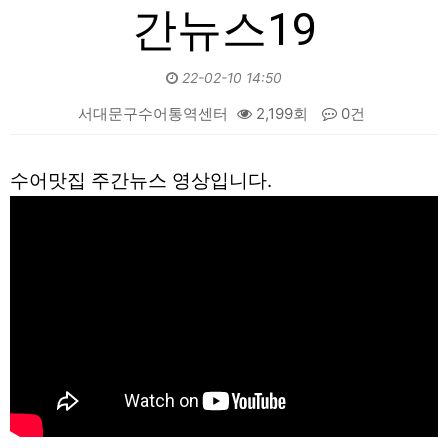
간뉴스19
22-02-10 14:50
서대문구수어통역센터
2,199회
0건
본문
수어맛집 주간뉴스 영상입니다.